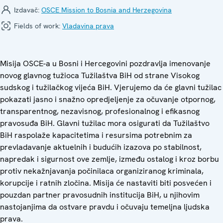
Izdavač:
OSCE Mission to Bosnia and Herzegovina
Fields of work:
Vladavina prava
Misija OSCE-a u Bosni i Hercegovini pozdravlja imenovanje
novog glavnog tužioca Tužilaštva BiH od strane Visokog
sudskog i tužilačkog vijeća BiH. Vjerujemo da će glavni tužilac
pokazati jasno i snažno opredjeljenje za očuvanje otpornog,
transparentnog, nezavisnog, profesionalnog i efikasnog
pravosuđa BiH. Glavni tužilac mora osigurati da Tužilaštvo
BiH raspolaže kapacitetima i resursima potrebnim za
prevladavanje aktuelnih i budućih izazova po stabilnost,
napredak i sigurnost ove zemlje, između ostalog i kroz borbu
protiv nekažnjavanja počinilaca organiziranog kriminala,
korupcije i ratnih zločina. Misija će nastaviti biti posvećen i
pouzdan partner pravosudnih institucija BiH, u njihovim
nastojanjima da ostvare pravdu i očuvaju temeljna ljudska
prava.