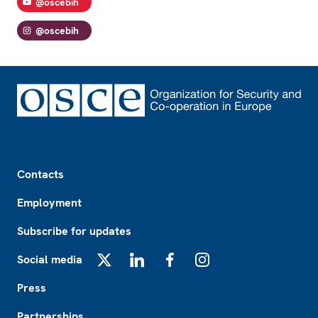
@oscebih
@oscebih
Footer
Contacts
Employment
Subscribe for updates
Social media
X
LinkedIn
Facebook
Instagram
Press
Partnerships