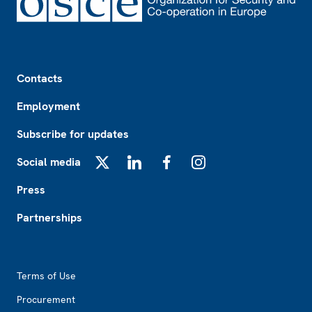
Footer
Contacts
Employment
Subscribe for updates
Social media
X
LinkedIn
Facebook
Instagram
Press
Partnerships
Footer2
Terms of Use
Procurement