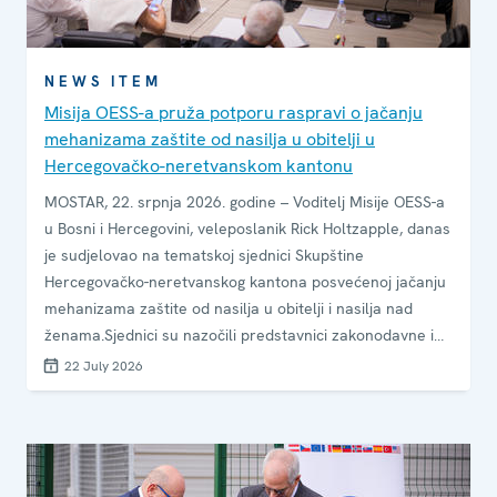
NEWS ITEM
Misija OESS-a pruža potporu raspravi o jačanju
mehanizama zaštite od nasilja u obitelji u
Hercegovačko-neretvanskom kantonu
MOSTAR, 22. srpnja 2026. godine – Voditelj Misije OESS-a
u Bosni i Hercegovini, veleposlanik Rick Holtzapple, danas
je sudjelovao na tematskoj sjednici Skupštine
Hercegovačko-neretvanskog kantona posvećenoj jačanju
mehanizama zaštite od nasilja u obitelji i nasilja nad
ženama.Sjednici su nazočili predstavnici zakonodavne i
izvršne vlasti, policijskih institucija i organizacija civilnoga
22 July 2026
društva kako bi razgovarali o izazovima i mogućnostima
za unaprjeđenje zaštite i potpore žrtvama i osobama
koje su preživjele nasilje.