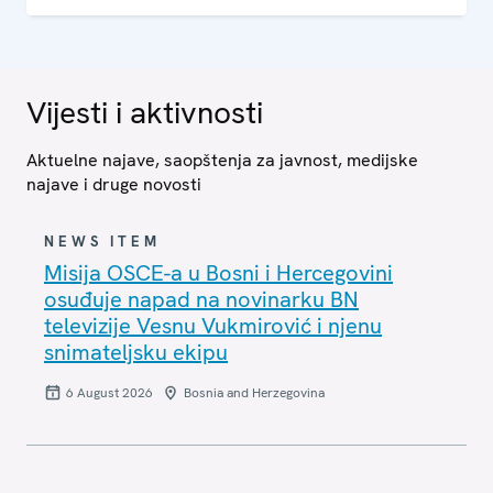
pasa iz četiri jurisdikcije u Bosni i Hercegovini te
predstavljanjem Master plana K-9 jedinica u Bosni i
Hercegovini.
Vijesti i aktivnosti
Aktuelne najave, saopštenja za javnost, medijske
najave i druge novosti
NEWS ITEM
Misija OSCE-a u Bosni i Hercegovini
osuđuje napad na novinarku BN
televizije Vesnu Vukmirović i njenu
snimateljsku ekipu
6 August 2026
Bosnia and Herzegovina