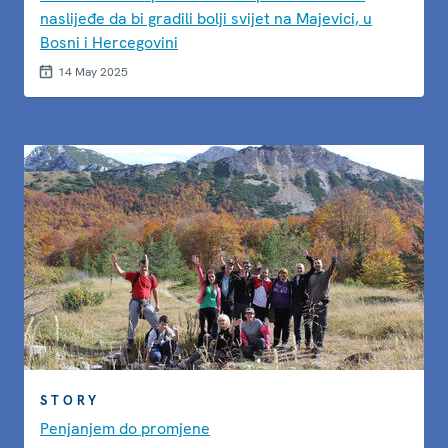
naslijeđe da bi gradili bolji svijet na Majevici, u
Bosni i Hercegovini
14 May 2025
STORY
Penjanjem do promjene