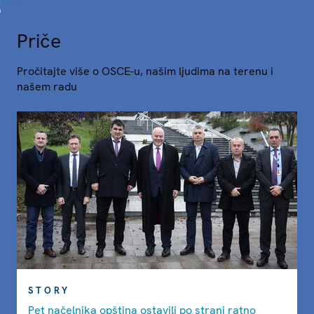
Priče
Pročitajte više o OSCE-u, našim ljudima na terenu i
našem radu
STORY
Pet načelnika opština ostavili po strani ratno