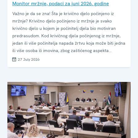
Monitor mržnje, podaci za juni 2026. godine
Važno je da se zna! Šta je krivično djelo počinjeno iz
mržnje? Krivično djelo počinjeno iz mržnje je svako
krivično djelo u kojem je počinitelj djela bio motiviran
predrasudom. Kod krivičnog djela počinjenog iz mržnje,
jedan ili više počinitelja napada žrtvu koja može biti jedna
ili više osoba ili imovina, zbog zaštićenog aspekta
identiteta te žrtve, kao što su vjera ili etničko porijeklo,
27 July 2026
rasa, seksualna orijentacija ili invaliditet.