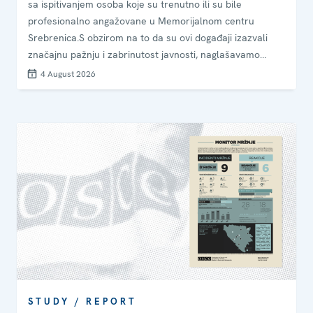
sa ispitivanjem osoba koje su trenutno ili su bile
profesionalno angažovane u Memorijalnom centru
Srebrenica.S obzirom na to da su ovi događaji izazvali
značajnu pažnju i zabrinutost javnosti, naglašavamo
važnost da pravosudne institucije osiguraju
4 August 2026
pravovremenu, transparentnu i tačnu komunikaciju s
javnošću u pitanjima od značajnog javnog interesa.
STUDY / REPORT