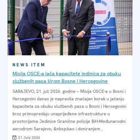
NEWS ITEM
Misija OSCE-a jača kapacitete jedinica za obuku
službenih pasa širom Bosne i Hercegovine
SARAJEVO, 21. juli 2026. godine – Misija OSCE-a u Bosni i
Hercegovini danas je napravila značajan korak u jačanju
kapaciteta za obuku službenih pasa u Bosni i Hercegovini
kroz primopredaju unaprijeđene infrastrukture u
prostorijama Jedinice Granične policije BiH-Međunarodni
aerodrom Sarajevo, &nbsp;kao i doniranjem
specijalizovane opreme jedinicama za obuku službenih
21 July 2026