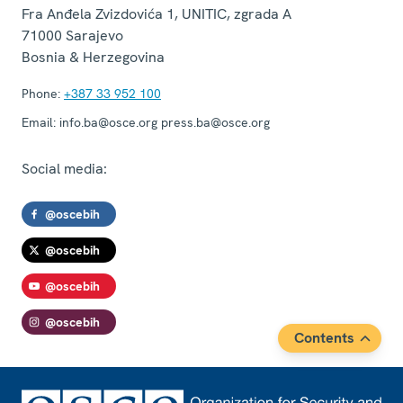
Fra Anđela Zvizdovića 1, UNITIC, zgrada A
71000
Sarajevo
Bosnia & Herzegovina
Phone:
+387 33 952 100
Email:
info.ba@osce.org press.ba@osce.org
Social media:
@oscebih
@oscebih
@oscebih
@oscebih
Contents