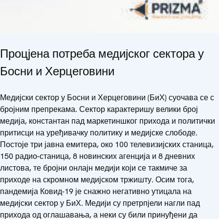
Процјена потреба медијског сектора у
Босни и Херцеговини
Медијски сектор у Босни и Херцеговини (БиХ) суочава се с
бројним препрекама. Сектор карактеришу велики број
медија, константан пад маркетиншког прихода и политички
притисци на уређивачку политику и медијске слободе.
Постоје три јавна емитера, око 100 телевизијских станица,
150 радио-станица, 8 новинских агенција и 8 дневних
листова, те бројни онлајн медији који се такмиче за
приходе на скромном медијском тржишту. Осим тога,
пандемија Ковид-19 је снажно негативно утицала на
медијски сектор у БиХ. Медији су претрпјели нагли пад
прихода од оглашавања, а неки су били принуђени да