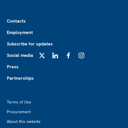
Footer
Contacts
Employment
Subscribe for updates
Social media
X
LinkedIn
Facebook
Instagram
Press
Partnerships
Footer2
Terms of Use
Procurement
About this website