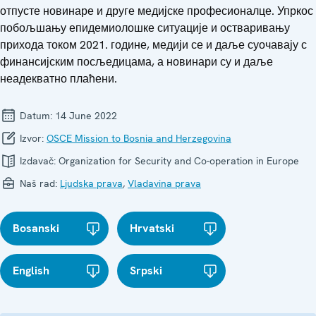
отпусте новинаре и друге медијске професионалце. Упркос
побољшању епидемиолошке ситуације и остваривању
прихода током 2021. године, медији се и даље суочавају с
финансијским посљедицама, а новинари су и даље
неадекватно плаћени.
Datum:
14 June 2022
Izvor:
OSCE Mission to Bosnia and Herzegovina
Izdavač:
Organization for Security and Co-operation in Europe
Naš rad:
Ljudska prava
,
Vladavina prava
Bosanski
Hrvatski
English
Srpski