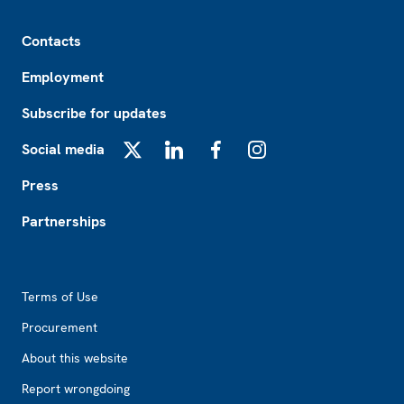
Footer
Contacts
Employment
Subscribe for updates
Social media
X
LinkedIn
Facebook
Instagram
Press
Partnerships
Footer2
Terms of Use
Procurement
About this website
Report wrongdoing