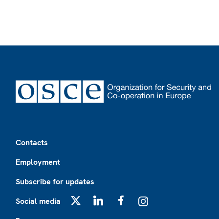
Footer
Contacts
Employment
Subscribe for updates
Social media
X
LinkedIn
Facebook
Instagram