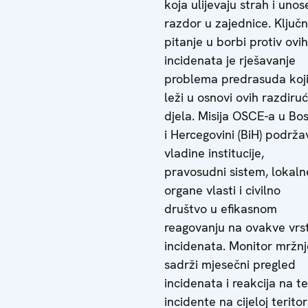
koja ulijevaju strah i unos
razdor u zajednice. Ključ
pitanje u borbi protiv ovih
incidenata je rješavanje
problema predrasuda koj
leži u osnovi ovih razdiruć
djela. Misija OSCE-a u Bos
i Hercegovini (BiH) podrža
vladine institucije,
pravosudni sistem, lokaln
organe vlasti i civilno
društvo u efikasnom
reagovanju na ovakve vrs
incidenata. Monitor mržnj
sadrži mjesečni pregled
incidenata i reakcija na te
incidente na cijeloj teritori