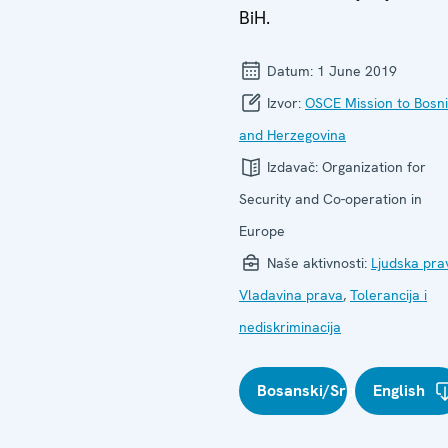
BiH.
Datum:
1 June 2019
Izvor:
OSCE Mission to Bosn
and Herzegovina
Izdavač:
Organization for
Security and Co-operation in
Europe
Naše aktivnosti:
Ljudska pra
Vladavina prava
,
Tolerancija i
nediskriminacija
Bosanski/Srpski/Hrvatski
English