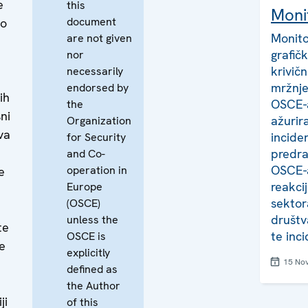
e
this
Moni
document
no
Monito
are not given
grafič
nor
krivič
necessarily
i
mržnje
endorsed by
ih
OSCE-a
the
ni
ažurir
Organization
va
incide
for Security
predra
and Co-
OSCE-a
operation in
e
reakci
Europe
sektora
(OSCE)
društv
unless the
te
te inc
OSCE is
e
explicitly
15 No
defined as
the Author
ji
of this