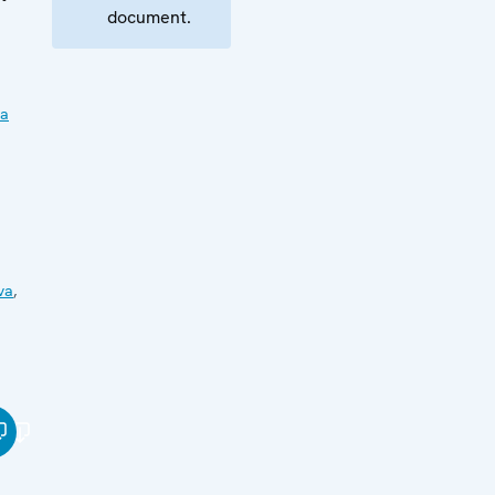
document.
ia
va
,