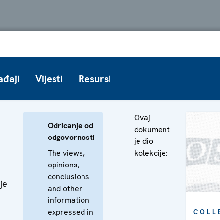
ađaji
Vijesti
Resursi
Ovaj
Odricanje od
dokument
.
odgovornosti
je dio
The views,
kolekcije:
opinions,
conclusions
je
and other
information
expressed in
COLL