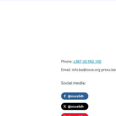
Phone:
+387 33 952 100
Email:
info.ba@osce.org press.b
Social media:
@oscebih
@oscebih