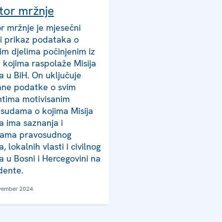
tor mržnje
r mržnje je mjesečni
ki prikaz podataka o
nim djelima počinjenim iz
 kojima raspolaže Misija
 u BiH. On uključuje
ane podatke o svim
ntima motivisanim
sudama o kojima Misija
 ima saznanja i
jama pravosudnog
, lokalnih vlasti i civilnog
a u Bosni i Hercegovini na
idente.
vember 2024