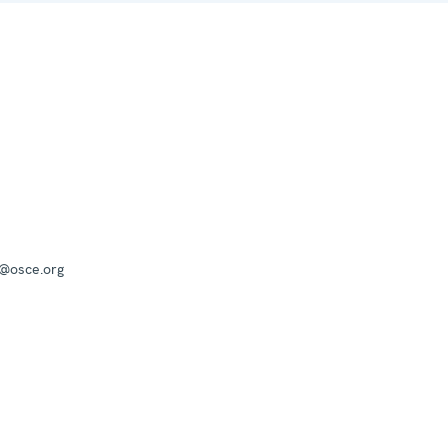
a@osce.org