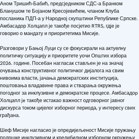
Аном Тришић-Бабић, предсједником СДС-а Бранком
Бланушом те Бојаном Кресојевићем, чланом Клуба
посланикa ПДП-а у Народној скупштини Републике Српске.
Амбасадор Холцапл је такође посјетио RTRS, гдје је
говорио о мандату и приоритетима Мисије.
Разговори у Бањој Луци су се фокусирали на актуелну
политичку ситуацију и приоритете уочи Општих избора
2026. године. Посебан нагласак стављен је на значај
очувања конструктивног политичког дијалога на свим
нивоима власти, јачања демократских институција,
поштовања владавине права и стварања окружења
погодног за инклузивне и демократске процесе. Амбасадоp
Холцапл je такође истакао важност одговорног јавног
дискурса током цијелог изборног периода, у интересу свих
грађана.
Шеф Мисије нагласио је опредијељеност Мисије пружању
подршке инклузивном и кредибилном изборном окружењу