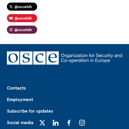
@oscebih
@oscebih
@oscebih
Footer
Contacts
Employment
Subscribe for updates
Social media
X
LinkedIn
Facebook
Instagram