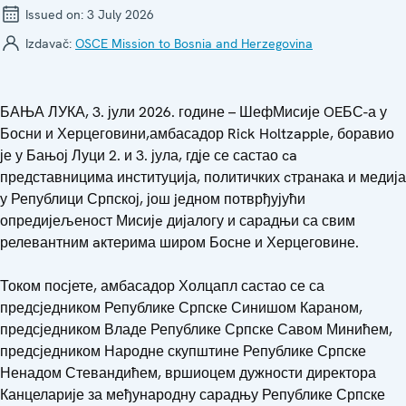
Issued on:
3 July 2026
Izdavač:
OSCE Mission to Bosnia and Herzegovina
БАЊА ЛУКА, 3. јули 2026. године – ШефМисије OEБС-а у
Босни и Херцеговини,амбасадор Rick Holtzapple, боравио
је у Бањој Луци 2. и 3. јула, гдје се састао ca
представницима институција, политичких cтранака и медија
у Републици Српској, још jедном потврђујући
опредијељеност Мисијe дијалогу и сарадњи са свим
релевантним aктерима широм Босне и Херцеговине.
Током посјете, амбасадор Холцапл састао се са
предсједником Републике Српске Синишом Караном,
предсједником Владе Републике Српске Савом Минићем,
предсједником Народне скупштине Републике Српске
Ненадом Стевандићем, вршиоцем дужности директора
Канцеларије за међународну сарадњу Републике Српске