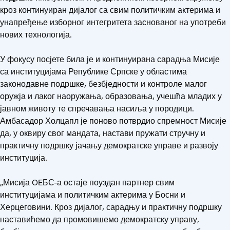
кроз континуиран дијалог са свим политичким актерима и
унапређење изборног интегритета заснованог на употреби
нових технологија.
У фокусу посјете била је и континуирана сарадња Мисије
са институцијама Републике Српске у областима
законодавне подршке, безбједности и контроле малог
оружја и лаког наоружања, образовања, учешћа младих у
јавном животу те спречавања насиља у породици.
Амбасадор Холцапл је поново потврдио спремност Мисије
да, у оквиру свог мандата, настави пружати стручну и
практичну подршку јачању демократске управе и развоју
институција.
„Мисија OEБС-а остаје поуздан партнер свим
институцијама и политичким актерима у Босни и
Херцеговини. Кроз дијалог, сарадњу и практичну подршку
наставићемо да промовишемо демократску управу,