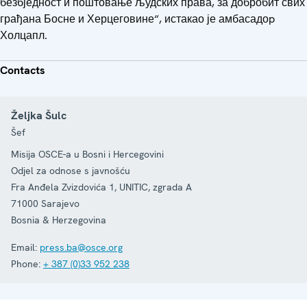
безбједност и поштовање људских права, за добробит свих
грађана Босне и Херцеговине“, истакао је амбасадоp
Холцапл.
Contacts
Željka Šulc
Šef
Misija OSCE-a u Bosni i Hercegovini
Odjel za odnose s javnošću
Fra Anđela Zvizdovića 1, UNITIC, zgrada A
71000
Sarajevo
Bosnia & Herzegovina
Email:
press.ba@osce.org
Phone:
+ 387 (0)33 952 238