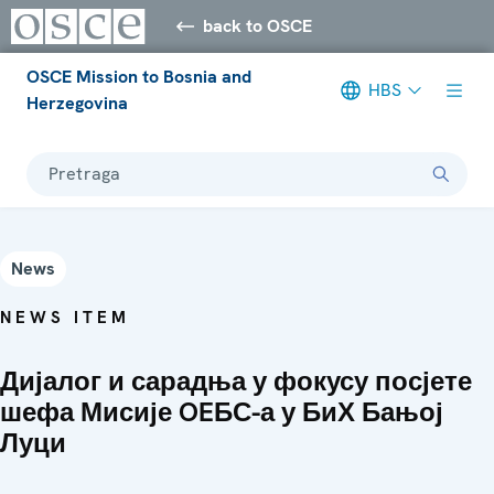
back to OSCE
OSCE Mission to Bosnia and
HBS
Herzegovina
Pretraga
News
NEWS ITEM
Дијалог и сарадња у фокусу посјете
шефа Мисије OEБС-а у БиХ Бањој
Луци