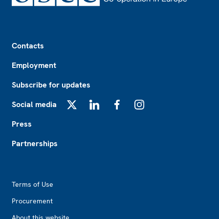
Footer
Contacts
Employment
Subscribe for updates
Social media
X
LinkedIn
Facebook
Instagram
Press
Partnerships
Footer2
Terms of Use
Procurement
About this website