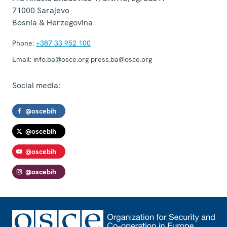
71000
Sarajevo
Bosnia & Herzegovina
Phone:
+387 33 952 100
Email:
info.ba@osce.org press.ba@osce.org
Social media:
@oscebih
@oscebih
@oscebih
@oscebih