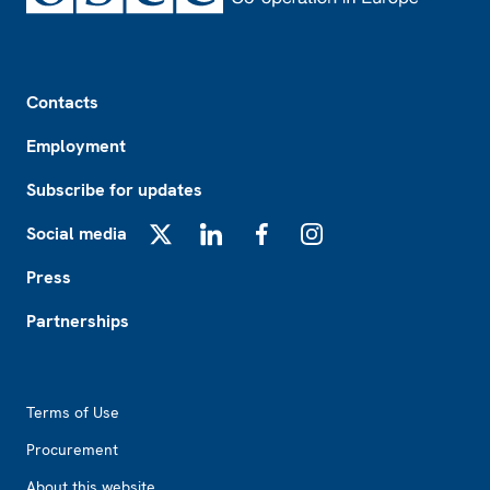
Footer
Contacts
Employment
Subscribe for updates
Social media
X
LinkedIn
Facebook
Instagram
Press
Partnerships
Footer2
Terms of Use
Procurement
About this website