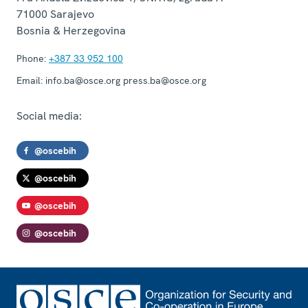
71000
Sarajevo
Bosnia & Herzegovina
Phone:
+387 33 952 100
Email:
info.ba@osce.org press.ba@osce.org
Social media:
@oscebih
@oscebih
@oscebih
@oscebih