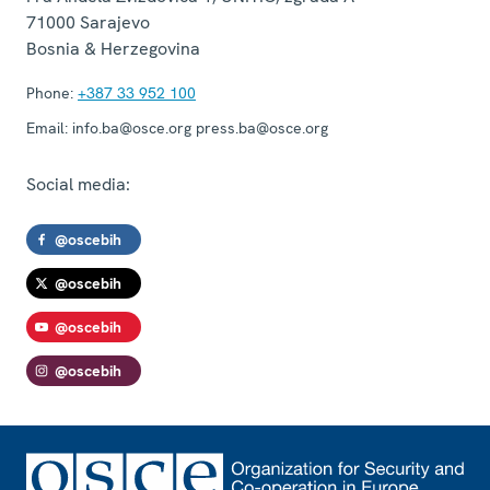
71000
Sarajevo
Bosnia & Herzegovina
Phone:
+387 33 952 100
Email:
info.ba@osce.org press.ba@osce.org
Social media:
@oscebih
@oscebih
@oscebih
@oscebih