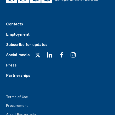
Footer
Contacts
Employment
Subscribe for updates
Social media
X
LinkedIn
Facebook
Instagram
Press
Partnerships
Footer2
Terms of Use
Procurement
About this website