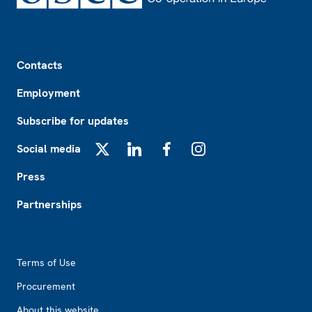
Footer
Contacts
Employment
Subscribe for updates
Social media
X
LinkedIn
Facebook
Instagram
Press
Partnerships
Footer2
Terms of Use
Procurement
About this website