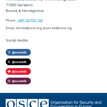
71000
Sarajevo
Bosnia & Herzegovina
Phone:
+387 33 952 100
Email:
info.ba@osce.org press.ba@osce.org
Social media:
@oscebih
@oscebih
@oscebih
@oscebih