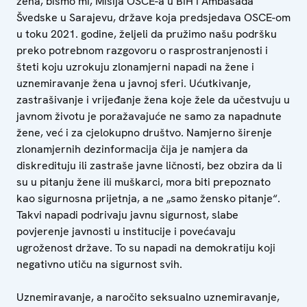
žena, bismo mi, Misija OSCE-a u BiH i Ambasada
Švedske u Sarajevu, države koja predsjedava OSCE-om
u toku 2021. godine, željeli da pružimo našu podršku
preko potrebnom razgovoru o rasprostranjenosti i
šteti koju uzrokuju zlonamjerni napadi na žene i
uznemiravanje žena u javnoj sferi. Ućutkivanje,
zastrašivanje i vrijeđanje žena koje žele da učestvuju u
javnom životu je poražavajuće ne samo za napadnute
žene, već i za cjelokupno društvo. Namjerno širenje
zlonamjernih dezinformacija čija je namjera da
diskredituju ili zastraše javne ličnosti, bez obzira da li
su u pitanju žene ili muškarci, mora biti prepoznato
kao sigurnosna prijetnja, a ne „samo žensko pitanje“.
Takvi napadi podrivaju javnu sigurnost, slabe
povjerenje javnosti u institucije i povećavaju
ugroženost države. To su napadi na demokratiju koji
negativno utiču na sigurnost svih.
Uznemiravanje, a naročito seksualno uznemiravanje,