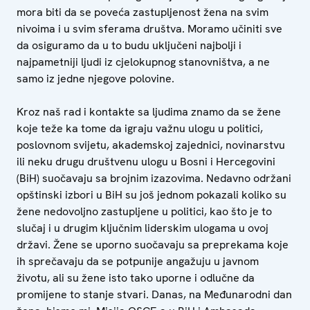
mora biti da se poveća zastupljenost žena na svim
nivoima i u svim sferama društva. Moramo učiniti sve
da osiguramo da u to budu uključeni najbolji i
najpametniji ljudi iz cjelokupnog stanovništva, a ne
samo iz jedne njegove polovine.
Kroz naš rad i kontakte sa ljudima znamo da se žene
koje teže ka tome da igraju važnu ulogu u politici,
poslovnom svijetu, akademskoj zajednici, novinarstvu
ili neku drugu društvenu ulogu u Bosni i Hercegovini
(BiH) suočavaju sa brojnim izazovima. Nedavno održani
opštinski izbori u BiH su još jednom pokazali koliko su
žene nedovoljno zastupljene u politici, kao što je to
slučaj i u drugim ključnim liderskim ulogama u ovoj
državi. Žene se uporno suočavaju sa preprekama koje
ih sprečavaju da se potpunije angažuju u javnom
životu, ali su žene isto tako uporne i odlučne da
promijene to stanje stvari. Danas, na Međunarodni dan