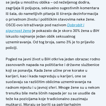
se javlja u mnoštvu oblika – od neželjenog dodira,
zagrljaja ili poljupca, seksualno sugestivnih komentara
ili šala, do nametljivih pitanja ili širenja dezinformacija
o privatnom životu i političkim stavovima neke žene.
OSCE-ovo istraživanje pod nazivom
Dobrobit i
sigurnost žena
je pokazalo da je skoro 30% žena
u BiH
iskusilo najmanje jedan oblik seksualnog
uznemiravanja. Od tog broja, samo 3% je to prijavilo
policiji.
Pogled na javni život u BiH otkriva jedan obrazac rodno
zasnovanih napada na političarke i državne službenice
koji se ponavlja. Kada žene učine prve korake u
karijeri, kao i kada napreduju u karijeri, one se
suočavaju sa različitim oblicima uznemiravanja na
radnom mjestu i u javnoj sferi. Mnoge žene su u nekom
trenutku bile meta ličnih napada jer su se usudile da
teže ka pozicijama koje tradicionalno zauzimaju
muškarci. Moraju se boriti sa patrijarhalnim