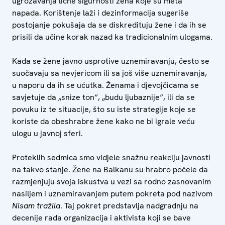
ugrožavanja lične sigurnosti žena koje su meta
napada. Korištenje laži i dezinformacija sugeriše
postojanje pokušaja da se diskredituju žene i da ih se
prisili da učine korak nazad ka tradicionalnim ulogama.
Kada se žene javno usprotive uznemiravanju, često se
suočavaju sa nevjericom ili sa još više uznemiravanja,
u naporu da ih se ućutka. Ženama i djevojčicama se
savjetuje da „snize ton“, „budu ljubaznije“, ili da se
povuku iz te situacije, što su iste strategije koje se
koriste da obeshrabre žene kako ne bi igrale veću
ulogu u javnoj sferi.
Proteklih sedmica smo vidjele snažnu reakciju javnosti
na takvo stanje. Žene na Balkanu su hrabro počele da
razmjenjuju svoja iskustva u vezi sa rodno zasnovanim
nasiljem i uznemiravanjem putem pokreta pod nazivom
Nisam tražila
. Taj pokret predstavlja nadgradnju na
decenije rada organizacija i aktivista koji se bave