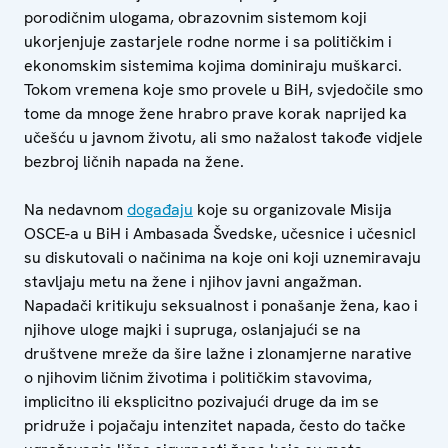
porodičnim ulogama, obrazovnim sistemom koji
ukorjenjuje zastarjele rodne norme i sa političkim i
ekonomskim sistemima kojima dominiraju muškarci.
Tokom vremena koje smo provele u BiH, svjedočile smo
tome da mnoge žene hrabro prave korak naprijed ka
učešću u javnom životu, ali smo nažalost takođe vidjele
bezbroj ličnih napada na žene.
Na nedavnom
događaju
koje su organizovale Misija
OSCE-a u BiH i Ambasada Švedske, učesnice i učesnicI
su diskutovali o načinima na koje oni koji uznemiravaju
stavljaju metu na žene i njihov javni angažman.
Napadači kritikuju seksualnost i ponašanje žena, kao i
njihove uloge majki i supruga, oslanjajući se na
društvene mreže da šire lažne i zlonamjerne narative
o njihovim ličnim životima i političkim stavovima,
implicitno ili eksplicitno pozivajući druge da im se
pridruže i pojačaju intenzitet napada, često do tačke