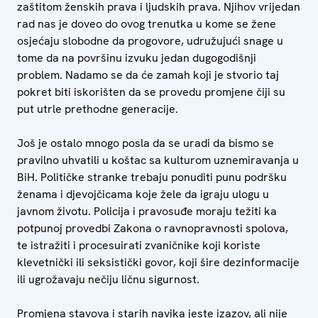
zaštitom ženskih prava i ljudskih prava. Njihov vrijedan
rad nas je doveo do ovog trenutka u kome se žene
osjećaju slobodne da progovore, udružujući snage u
tome da na površinu izvuku jedan dugogodišnji
problem. Nadamo se da će zamah koji je stvorio taj
pokret biti iskorišten da se provedu promjene čiji su
put utrle prethodne generacije.
Još je ostalo mnogo posla da se uradi da bismo se
pravilno uhvatili u koštac sa kulturom uznemiravanja u
BiH. Političke stranke trebaju ponuditi punu podršku
ženama i djevojčicama koje žele da igraju ulogu u
javnom životu. Policija i pravosuđe moraju težiti ka
potpunoj provedbi Zakona o ravnopravnosti spolova,
te istražiti i procesuirati zvaničnike koji koriste
klevetnički ili seksistički govor, koji šire dezinformacije
ili ugrožavaju nečiju ličnu sigurnost.
Promjena stavova i starih navika jeste izazov, ali nije