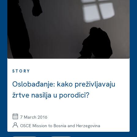
STORY
Oslobađanje: kako preživljavaju
žrtve nasilja u porodici?
7 March 2016
OSCE Mission to Bosnia and Herzegovina