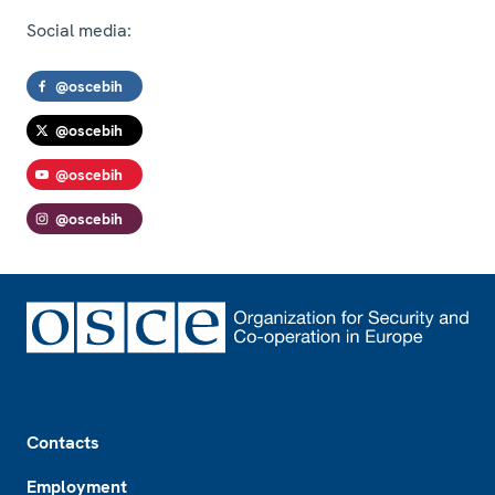
Social media:
@oscebih
@oscebih
@oscebih
@oscebih
Footer
Contacts
Employment