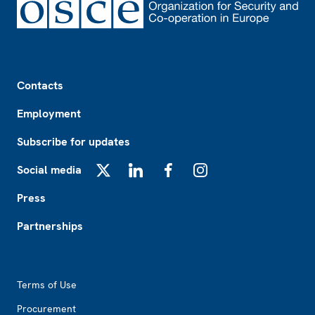
Footer
Contacts
Employment
Subscribe for updates
Social media
X
LinkedIn
Facebook
Instagram
Press
Partnerships
Footer2
Terms of Use
Procurement