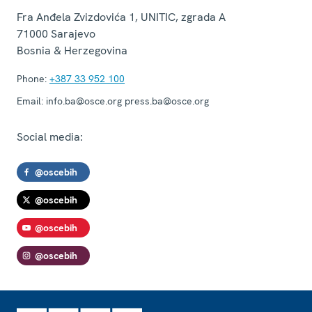
Fra Anđela Zvizdovića 1, UNITIC, zgrada A
71000
Sarajevo
Bosnia & Herzegovina
Phone:
+387 33 952 100
Email:
info.ba@osce.org press.ba@osce.org
Social media:
@oscebih
@oscebih
@oscebih
@oscebih