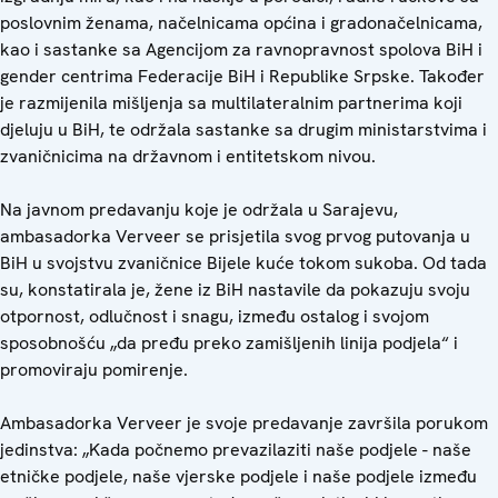
poslovnim ženama, načelnicama općina i gradonačelnicama,
kao i sastanke sa Agencijom za ravnopravnost spolova BiH i
gender centrima Federacije BiH i Republike Srpske. Također
je razmijenila mišljenja sa multilateralnim partnerima koji
djeluju u BiH, te održala sastanke sa drugim ministarstvima i
zvaničnicima na državnom i entitetskom nivou.
Na javnom predavanju koje je održala u Sarajevu,
ambasadorka Verveer se prisjetila svog prvog putovanja u
BiH u svojstvu zvaničnice Bijele kuće tokom sukoba. Od tada
su, konstatirala je, žene iz BiH nastavile da pokazuju svoju
otpornost, odlučnost i snagu, između ostalog i svojom
sposobnošću „da pređu preko zamišljenih linija podjela“ i
promoviraju pomirenje.
Ambasadorka Verveer je svoje predavanje završila porukom
jedinstva: „Kada počnemo prevazilaziti naše podjele - naše
etničke podjele, naše vjerske podjele i naše podjele između