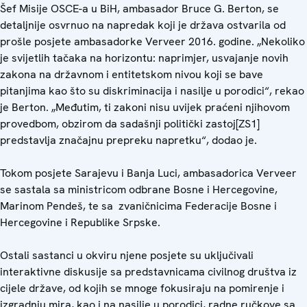
Šef Misije OSCE-a u BiH, ambasador Bruce G. Berton, se
detaljnije osvrnuo na napredak koji je država ostvarila od
prošle posjete ambasadorke Verveer 2016. godine. „Nekoliko
je svijetlih tačaka na horizontu: naprimjer, usvajanje novih
zakona na državnom i entitetskom nivou koji se bave
pitanjima kao što su diskriminacija i nasilje u porodici“, rekao
je Berton. „Međutim, ti zakoni nisu uvijek praćeni njihovom
provedbom, obzirom da sadašnji politički zastoj[ZS1]
predstavlja značajnu prepreku napretku“, dodao je.
Tokom posjete Sarajevu i Banja Luci, ambasadorica Verveer
se sastala sa ministricom odbrane Bosne i Hercegovine,
Marinom Pendeš, te sa zvaničnicima Federacije Bosne i
Hercegovine i Republike Srpske.
Ostali sastanci u okviru njene posjete su uključivali
interaktivne diskusije sa predstavnicama civilnog društva iz
cijele države, od kojih se mnoge fokusiraju na pomirenje i
izgradnju mira, kao i na nasilje u porodici, radne ručkove sa