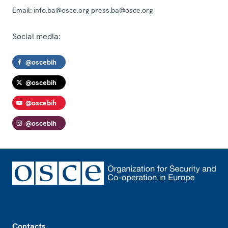
Email:
info.ba@osce.org press.ba@osce.org
Social media:
@oscebih
@oscebih
@oscebih
@oscebih
Footer
Contacts