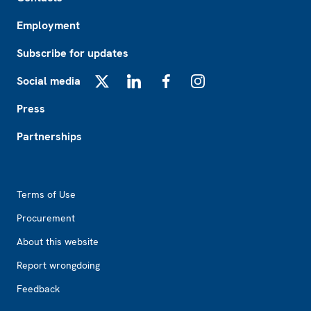
Employment
Subscribe for updates
Social media
X
LinkedIn
Facebook
Instagram
Press
Partnerships
Footer2
Terms of Use
Procurement
About this website
Report wrongdoing
Feedback