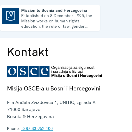
Mission to Bosnia and Herzegovina
Established on 8 December 1995, the
Mission to Bosnia and Herzegovina
Mission works on human rights,
education, the rule of law, gender
equality, governance and security co-
operation.
Kontakt
Misija OSCE-a u Bosni i Hercegovini
Fra Anđela Zvizdovića 1, UNITIC, zgrada A
71000
Sarajevo
Bosnia & Herzegovina
Phone:
+387 33 952 100