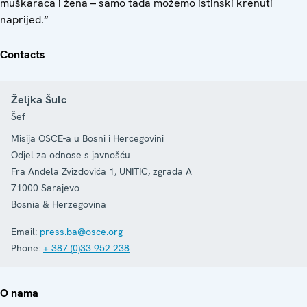
muškaraca i žena – samo tada možemo istinski krenuti
naprijed.“
Contacts
Željka Šulc
Šef
Misija OSCE-a u Bosni i Hercegovini
Odjel za odnose s javnošću
Fra Anđela Zvizdovića 1, UNITIC, zgrada A
71000
Sarajevo
Bosnia & Herzegovina
Email:
press.ba@osce.org
Phone:
+ 387 (0)33 952 238
O nama