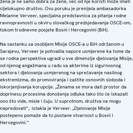
žena je ne samo dobra za žene, već od nje koristi može imati
cijelokupno društvo. Ovu poruku je prenijela ambasadorka
Melanne Verveer, specijalna predstavnica za pitanja rodne
ravnopravnosti u okviru slovačkog predsjedavanja OSCE-om,
tokom trodnevne posjete Bosni i Hercegovini (BiH).
Na sastanku sa osobljem Misije OSCE-a u BiH održanom u
Sarajevu, Verveer je pohvalila napore usmjerene ka tome da
se rodna perspektiva ugradi u sve dimenzije djelovanja Misije,
od njenog angažmana u radu sa akterima iz sigurnosnog
sektora i djelovanja usmjerenog na sprečavanje nasilnog
ekstremizma, do promoviranja i zaštite osnovnih sloboda i
iskorjenjivanja korupcije. „Ženama se mora dati prostor da
doprinesu procesima donošenja odluka tako što će iskazati
ono što vide, misle i čuju. U suprotnom, društva ne mogu
napredovati“, istakla je Verveer. „Djelovanje Misije
postepeno pomaže da to postane stvarnost u Bosni i
Hercegovini.“