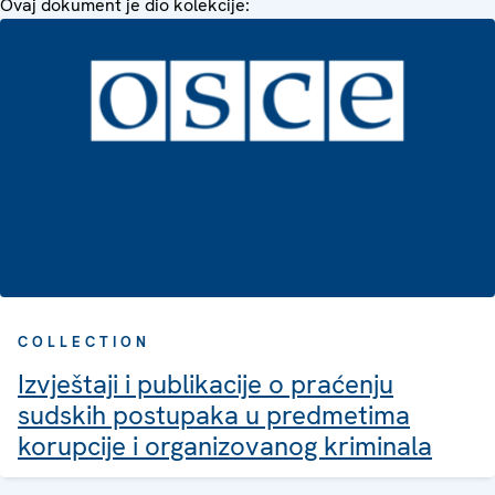
Ovaj dokument je dio kolekcije:
COLLECTION
Izvještaji i publikacije o praćenju
sudskih postupaka u predmetima
korupcije i organizovanog kriminala