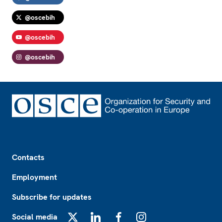
@oscebih
@oscebih
@oscebih
Footer
Contacts
Employment
Subscribe for updates
Social media
X
LinkedIn
Facebook
Instagram