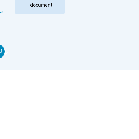
document.
va
,