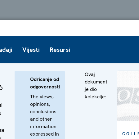
ađaji
Vijesti
Resursi
Ovaj
Odricanje od
dokument
6
odgovornosti
je dio
The views,
kolekcije:
opinions,
i
conclusions
o
and other
information
ma
expressed in
COLL
u