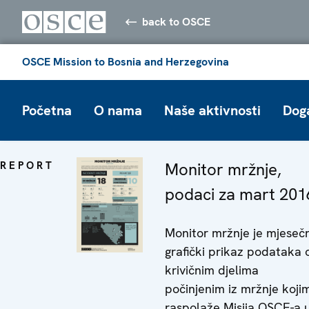
back to OSCE
OSCE Mission to Bosnia and Herzegovina
Početna
O nama
Naše aktivnosti
Dog
REPORT
Monitor mržnje,
podaci za mart 201
Monitor mržnje je mjesečn
grafički prikaz podataka 
krivičnim djelima
počinjenim iz mržnje koji
raspolaže Misija OSCE-a 