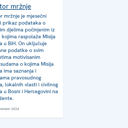
tor mržnje
r mržnje je mjesečni
ki prikaz podataka o
nim djelima počinjenim iz
 kojima raspolaže Misija
 u BiH. On uključuje
ane podatke o svim
ntima motivisanim
sudama o kojima Misija
 ima saznanja i
jama pravosudnog
, lokalnih vlasti i civilnog
a u Bosni i Hercegovini na
idente.
vember 2024