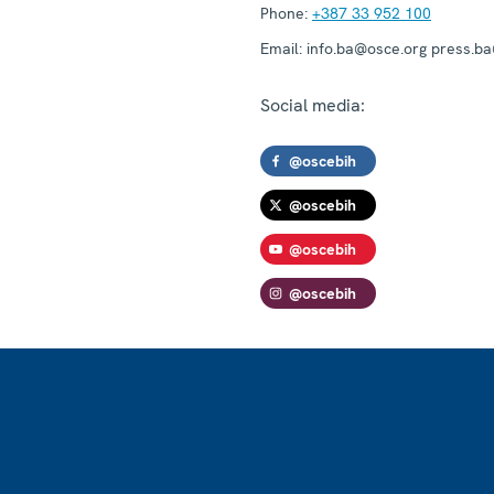
Phone:
+387 33 952 100
Email:
info.ba@osce.org press.b
Social media:
@oscebih
@oscebih
@oscebih
@oscebih