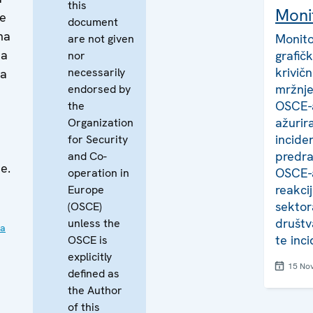
this
Moni
ne
document
ma
Monito
are not given
ma
grafič
nor
krivič
necessarily
ma
mržnje
endorsed by
OSCE-a
the
ažurir
Organization
incide
for Security
predra
and Co-
e.
OSCE-a
operation in
reakci
Europe
sektora
(OSCE)
društv
unless the
ia
te inc
OSCE is
explicitly
15 No
defined as
the Author
of this