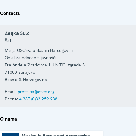
Contacts
Željka Šulc
Šef
Misija OSCE-a u Bosni i Hercegovini
Odjel za odnose s javnošću
Fra Anđela Zvizdovića 1, UNITIC, zgrada A
71000
Sarajevo
Bosnia & Herzegovina
Email:
press.ba@osce.org
Phone:
+ 387 (0)33 952 238
O nama
Mission to Bosnia and Herzegovina