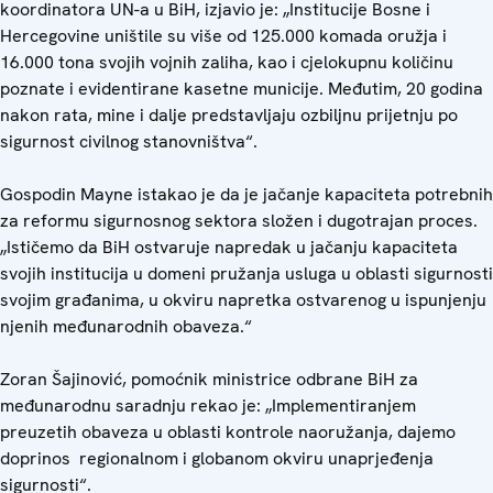
koordinatora UN-a u BiH, izjavio je: „Institucije Bosne i
Hercegovine uništile su više od 125.000 komada oružja i
16.000 tona svojih vojnih zaliha, kao i cjelokupnu količinu
poznate i evidentirane kasetne municije. Međutim, 20 godina
nakon rata, mine i dalje predstavljaju ozbiljnu prijetnju po
sigurnost civilnog stanovništva“.
Gospodin Mayne istakao je da je jačanje kapaciteta potrebnih
za reformu sigurnosnog sektora složen i dugotrajan proces.
„Ističemo da BiH ostvaruje napredak u jačanju kapaciteta
svojih institucija u domeni pružanja usluga u oblasti sigurnosti
svojim građanima, u okviru napretka ostvarenog u ispunjenju
njenih međunarodnih obaveza.“
Zoran Šajinović, pomoćnik ministrice odbrane BiH za
međunarodnu saradnju rekao je: „Implementiranjem
preuzetih obaveza u oblasti kontrole naoružanja, dajemo
doprinos regionalnom i globanom okviru unaprjeđenja
sigurnosti“.