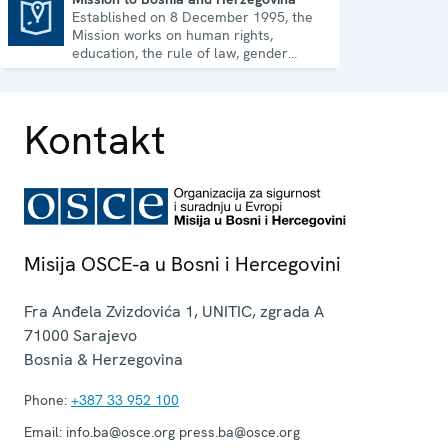
Established on 8 December 1995, the
Mission to Bosnia and Herzegovina
Mission works on human rights,
education, the rule of law, gender
equality, governance and security co-
operation.
Kontakt
Misija OSCE-a u Bosni i Hercegovini
Fra Anđela Zvizdovića 1, UNITIC, zgrada A
71000
Sarajevo
Bosnia & Herzegovina
Phone:
+387 33 952 100
Email:
info.ba@osce.org press.ba@osce.org