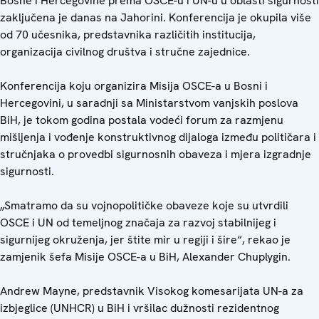
Bosne i Hercegovine prema OSCE-u i UN-u u oblasti sigurnosti
zaključena je danas na Jahorini. Konferencija je okupila više
od 70 učesnika, predstavnika različitih institucija,
organizacija civilnog društva i stručne zajednice.
Konferencija koju organizira Misija OSCE-a u Bosni i
Hercegovini, u saradnji sa Ministarstvom vanjskih poslova
BiH, je tokom godina postala vodeći forum za razmjenu
mišljenja i vođenje konstruktivnog dijaloga između političara i
stručnjaka o provedbi sigurnosnih obaveza i mjera izgradnje
sigurnosti.
„Smatramo da su vojnopolitičke obaveze koje su utvrdili
OSCE i UN od temeljnog značaja za razvoj stabilnijeg i
sigurnijeg okruženja, jer štite mir u regiji i šire“, rekao je
zamjenik šefa Misije OSCE-a u BiH, Alexander Chuplygin.
Andrew Mayne, predstavnik Visokog komesarijata UN-a za
izbjeglice (UNHCR) u BiH i vršilac dužnosti rezidentnog