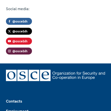
Social media:
@oscebih
@oscebih
@oscebih
@oscebih
Footer
Contacts