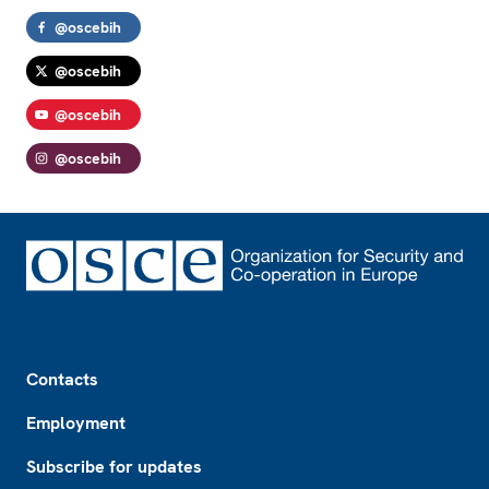
@oscebih
@oscebih
@oscebih
@oscebih
Footer
Contacts
Employment
Subscribe for updates