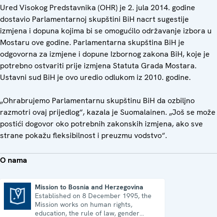
Ured Visokog Predstavnika (OHR) je 2. jula 2014. godine
dostavio Parlamentarnoj skupštini BiH nacrt sugestije
izmjena i dopuna kojima bi se omogućilo održavanje izbora u
Mostaru ove godine. Parlamentarna skupština BiH je
odgovorna za izmjene i dopune Izbornog zakona BiH, koje je
potrebno ostvariti prije izmjena Statuta Grada Mostara.
Ustavni sud BiH je ovo uredio odlukom iz 2010. godine.
„Ohrabrujemo Parlamentarnu skupštinu BiH da ozbiljno
razmotri ovaj prijedlog“, kazala je Suomalainen. „Još se može
postići dogovor oko potrebnih zakonskih izmjena, ako sve
strane pokažu fleksibilnost i preuzmu vodstvo“.
O nama
Mission to Bosnia and Herzegovina
Established on 8 December 1995, the
Mission to Bosnia and Herzegovina
Mission works on human rights,
education, the rule of law, gender